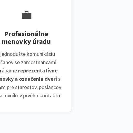
💼
Profesionálne
menovky úradu
jednodušte komunikáciu
čanov so zamestnancami.
yrábame
reprezentatívne
ovky a označenia dverí
s
om pre starostov, poslancov
racovníkov prvého kontaktu.