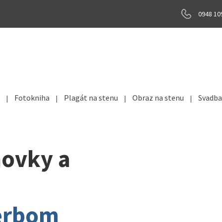
0948 10
Fotokniha
Plagát na stenu
Obraz na stenu
Svadba
ovky a
 erbom