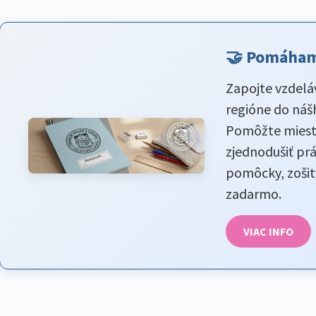
🤝 Pomáham
Zapojte vzdeláv
regióne do ná
Pomôžte miest
zjednodušiť pr
pomôcky, zošity
zadarmo.
VIAC INFO