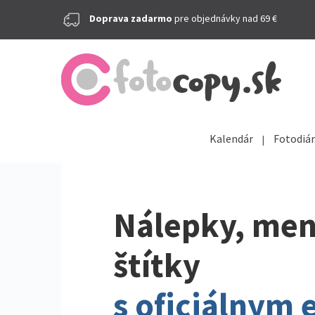
Doprava zadarmo
pre objednávky nad 69 €
Kalendár
Fotodiár
Nálepky, men
štítky
s oficiálnym