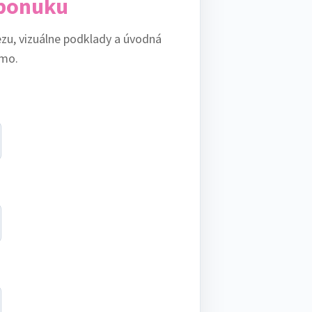
 ponuku
ezu, vizuálne podklady a úvodná
rmo.