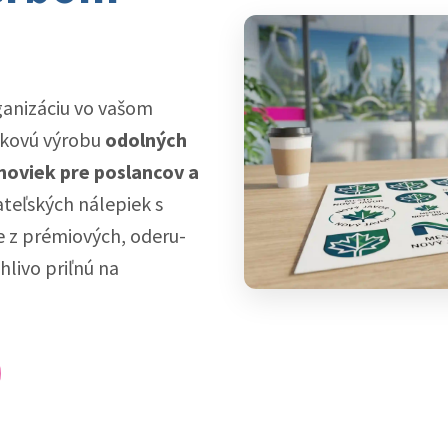
ganizáciu vo vašom
čkovú výrobu
odolných
noviek pre poslancov a
rateľských nálepiek s
e z prémiových, oderu-
hlivo priľnú na