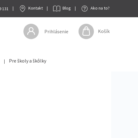
|
Kontakt
|
Blog
|
Ako na to?
9 131
Košík
Prihlásenie
Pre školy a škôlky