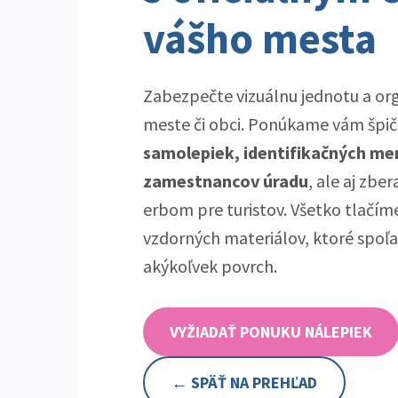
vášho mesta
Zabezpečte vizuálnu jednotu a or
meste či obci. Ponúkame vám špi
samolepiek, identifikačných me
zamestnancov úradu
, ale aj zbe
erbom pre turistov. Všetko tlačím
vzdorných materiálov, ktoré spoľa
akýkoľvek povrch.
VYŽIADAŤ PONUKU NÁLEPIEK
← SPÄŤ NA PREHĽAD