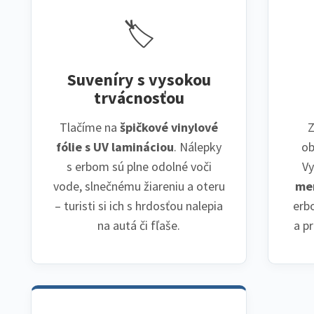
🏷️
Suveníry s vysokou
trvácnosťou
Tlačíme na
špičkové vinylové
Z
fólie s UV lamináciou
. Nálepky
ob
s erbom sú plne odolné voči
V
vode, slnečnému žiareniu a oteru
men
– turisti si ich s hrdosťou nalepia
erb
na autá či fľaše.
a p