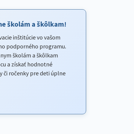
e školám a škôlkam!
acie inštitúcie vo vašom
šho podporného programu.
nym školám a škôlkam
ácu a získať hodnotné
 či ročenky pre deti úplne