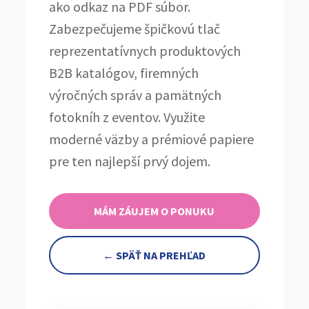
ako odkaz na PDF súbor.
Zabezpečujeme špičkovú tlač
reprezentatívnych produktových
B2B katalógov, firemných
výročných správ a pamätných
fotokníh z eventov. Využite
moderné väzby a prémiové papiere
pre ten najlepší prvý dojem.
MÁM ZÁUJEM O PONUKU
← SPÄŤ NA PREHĽAD