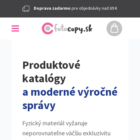
Doprava zadarmo
pre objednávky nad 69 €
Produktové
katalógy
a moderné výročné
správy
Fyzický materiál vyžaruje
neporovnateľne väčšiu exkluzivitu