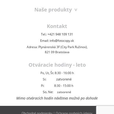
Naše produkty
Kontakt
Tel.: +421 948 109 131
Email: info@fotocopy.sk
Adresa: Plynárenská 3F (City Park Ružinov),
821 09 Bratislava
Otváracie hodiny - leto
Po, Ut, Št: 8:30 - 16:00 h
St:
zatvorené
Pi: 8:30 - 15:00 h
So, Ne:
zatvorené
Mimo otváracích hodín návšteva možná po dohode
Obchodné podmienky
|
Ochrana osobných údajov