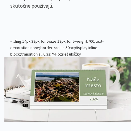
skutočne používajú.
<,ding:14px 32px;font-size:18px;font-weight:700;text-
decoration:none;border-radius:50px;display:inline-
block;transition:all 0.3s;">Pozrieť ukážky