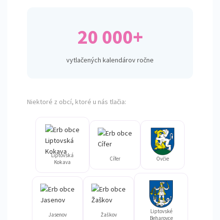
20 000+
vytlačených kalendárov ročne
Niektoré z obcí, ktoré u nás tlačia:
Liptovská
Cífer
Ovčie
Kokava
Liptovské
Jasenov
Žaškov
Beharovce