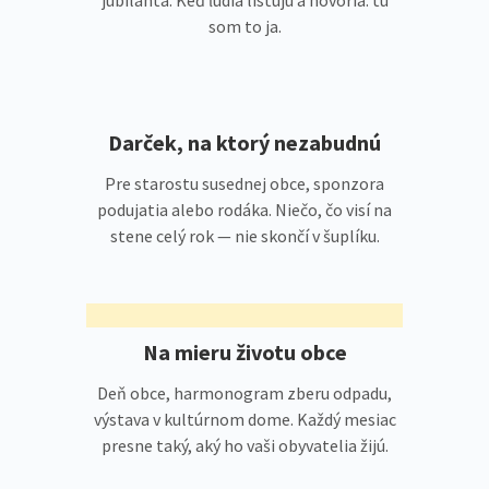
jubilanta. Keď ľudia listujú a hovoria: tu
som to ja.
Darček, na ktorý nezabudnú
Pre starostu susednej obce, sponzora
podujatia alebo rodáka. Niečo, čo visí na
stene celý rok — nie skončí v šuplíku.
Na mieru životu obce
Deň obce, harmonogram zberu odpadu,
výstava v kultúrnom dome. Každý mesiac
presne taký, aký ho vaši obyvatelia žijú.