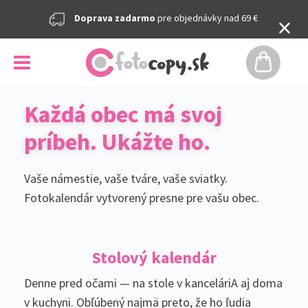
×
Doprava zadarmo
pre objednávky nad 69 €
Každá obec má svoj
príbeh. Ukážte ho.
Vaše námestie, vaše tváre, vaše sviatky.
Fotokalendár vytvorený presne pre vašu obec.
Stolový kalendár
Denne pred očami — na stole v kanceláriA aj doma
v kuchyni. Obľúbený najmä preto, že ho ľudia