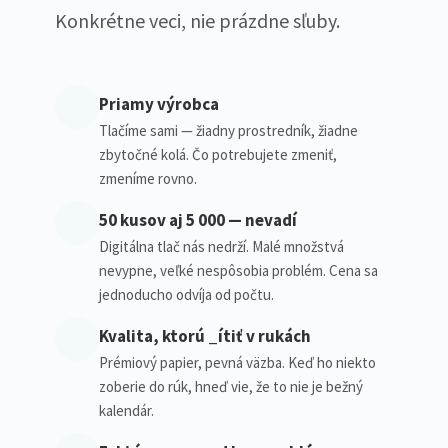
Konkrétne veci, nie prázdne sľuby.
Priamy výrobca
Tlačíme sami — žiadny prostredník, žiadne
zbytočné kolá. Čo potrebujete zmeniť,
zmeníme rovno.
50 kusov aj 5 000 — nevadí
Digitálna tlač nás nedrží. Malé množstvá
nevypne, veľké nespôsobia problém. Cena sa
jednoducho odvíja od počtu.
Kvalita, ktorú _ítiť v rukách
Prémiový papier, pevná väzba. Keď ho niekto
zoberie do rúk, hneď vie, že to nie je bežný
kalendár.