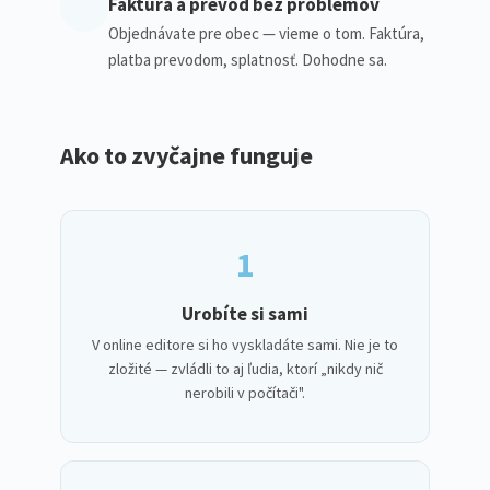
Faktúra a prevod bez problémov
Objednávate pre obec — vieme o tom. Faktúra,
platba prevodom, splatnosť. Dohodne sa.
Ako to zvyčajne funguje
1
Urobíte si sami
V online editore si ho vyskladáte sami. Nie je to
zložité — zvládli to aj ľudia, ktorí „nikdy nič
nerobili v počítači".