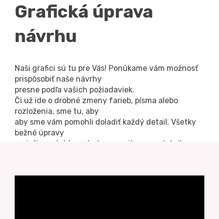
Grafická úprava
návrhu
Naši grafici sú tu pre Vás! Ponúkame vám možnosť
prispôsobiť naše návrhy
presne podľa vašich požiadaviek.
Či už ide o drobné zmeny farieb, písma alebo
rozloženia, sme tu, aby
aby sme vám pomohli doladiť každý detail. Všetky
bežné úpravy
vyriešime rýchlo, ochotne a s citom pre detail.
Po vytvorení návrhu vám zašleme e-mailom na
schválenie grafický návrh
a po doladení všetkých detailov začneme s výrobou.