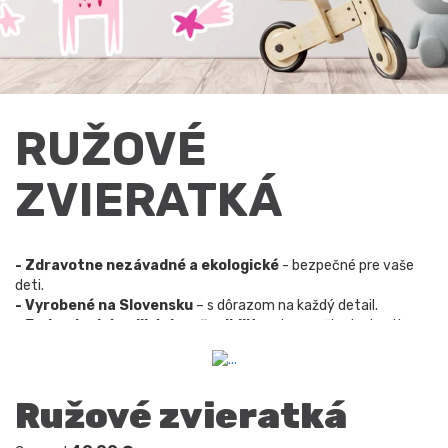
RUŽOVÉ
ZVIERATKÁ
- Zdravotne nezávadné a ekologické
- bezpečné pre vaše
deti.
- Vyrobené na Slovensku
– s dôrazom na každý detail.
- Jednoduchá aplikácia a flexibilita
– bez poškodenia stien.
Ružové zvieratká