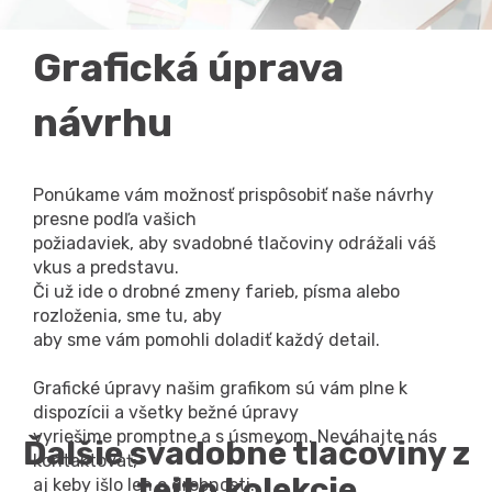
Grafická úprava
návrhu
Ponúkame vám možnosť prispôsobiť naše návrhy
presne podľa vašich
požiadaviek, aby svadobné tlačoviny odrážali váš
vkus a predstavu.
Či už ide o drobné zmeny farieb, písma alebo
rozloženia, sme tu, aby
aby sme vám pomohli doladiť každý detail.
Grafické úpravy našim grafikom sú vám plne k
dispozícii a všetky bežné úpravy
vyriešime promptne a s úsmevom. Neváhajte nás
Ďalšie svadobné tlačoviny z
kontaktovať,
tejto kolekcie
aj keby išlo len o drobnosti.