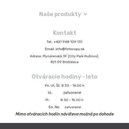
Naše produkty
Kontakt
Tel.: +421 948 109 131
Email: info@fotocopy.sk
Adresa: Plynárenská 3F (City Park Ružinov),
821 09 Bratislava
Otváracie hodiny - leto
Po, Ut, Št: 8:30 - 16:00 h
zatvorené
St:
Pi: 8:30 - 15:00 h
So, Ne:
zatvorené
Mimo otváracích hodín návšteva možná po dohode