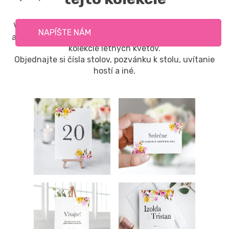
Vaša svadobná hostina dostane ten správny šmrnc a
NAPÍŠTE NÁM
atmosféru s našimi ďalšími svadobnými tlačovinami z
kolekcie letných kvetov.
Objednajte si čísla stolov, pozvánku k stolu, uvítanie
hostí a iné.