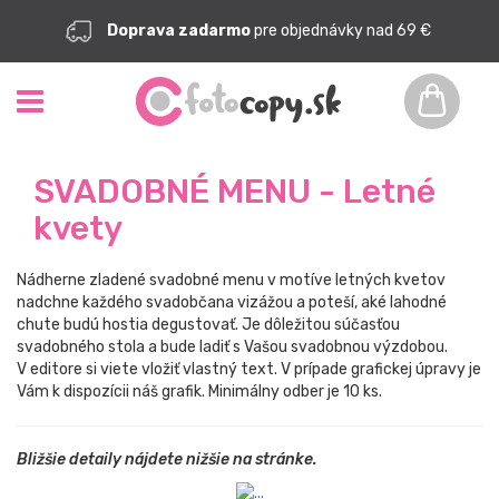
Doprava zadarmo
pre objednávky nad 69 €
SVADOBNÉ MENU - Letné
kvety
Nádherne zladené svadobné menu v motíve letných kvetov
nadchne každého svadobčana vizážou a poteší, aké lahodné
chute budú hostia degustovať. Je dôležitou súčasťou
svadobného stola a bude ladiť s Vašou svadobnou výzdobou.
V editore si viete vložiť vlastný text. V prípade grafickej úpravy je
Vám k dispozícii náš grafik. Minimálny odber je 10 ks.
Bližšie detaily nájdete nižšie na stránke.