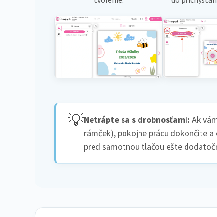
💡
Netrápte sa s drobnosťami:
Ak vám 
rámček), pokojne prácu dokončite a 
pred samotnou tlačou ešte dodatočne