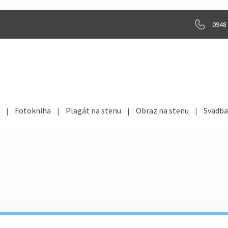
0948
Fotokniha
Plagát na stenu
Obraz na stenu
Svadba