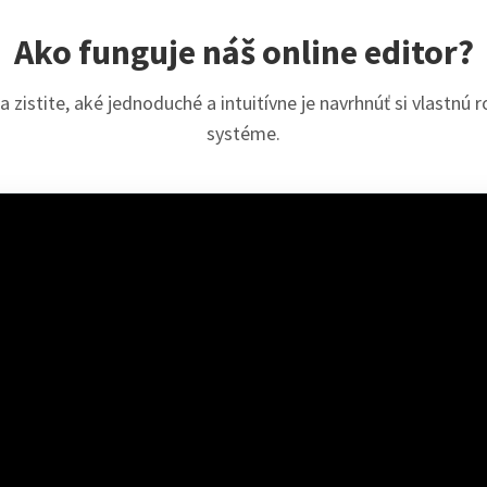
Ako funguje náš online editor?
 a zistite, aké jednoduché a intuitívne je navrhnúť si vlastn
systéme.