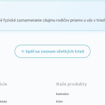
hé fyzické zaznamenanie záujmu rodičov priamo u vás v tried
Späť na zoznam všetkých tried
ácie
Naše produkty
Kalendáre
otázky
Diáre