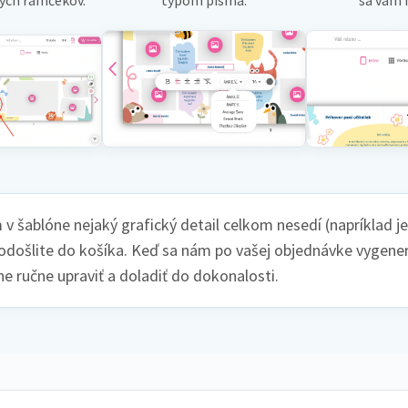
v šablóne nejaký grafický detail celkom nesedí (napríklad j
odošlite do košíka. Keď sa nám po vašej objednávke vygener
 ručne upraviť a doladiť do dokonalosti.