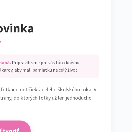
ovinka
y
naná.
Pripravili sme pre vás túto krásnu
lkarov, aby mali pamiatku na celý život.
 fotkami detičiek z celého školského roka. V
rany, do ktorých fotky už len jednoducho
 tvoriť