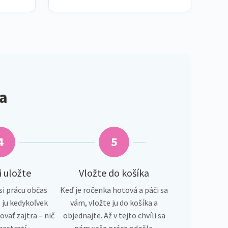
ka
4
5
i uložte
Vložte do košíka
i prácu občas
Keď je ročenka hotová a páči sa
 ju kedykoľvek
vám, vložte ju do košíka a
ovať zajtra – nič
objednajte. Až v tejto chvíli sa
estratí.
nám vaša práca odošle.