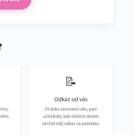
?
📝
Odkaz od vás
etov,
Stránka venovaná vám, pani
žného
učiteľkám, kde môžete deťom
nechať milý odkaz na pamiatku.