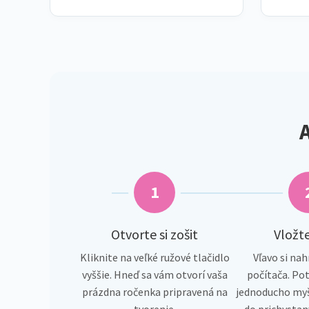
A
1
Otvorte si zošit
Vložte
Kliknite na veľké ružové tlačidlo
Vľavo si nah
vyššie. Hneď sa vám otvorí vaša
počítača. Pot
prázdna ročenka pripravená na
jednoducho myš
tvorenie.
do prichystan