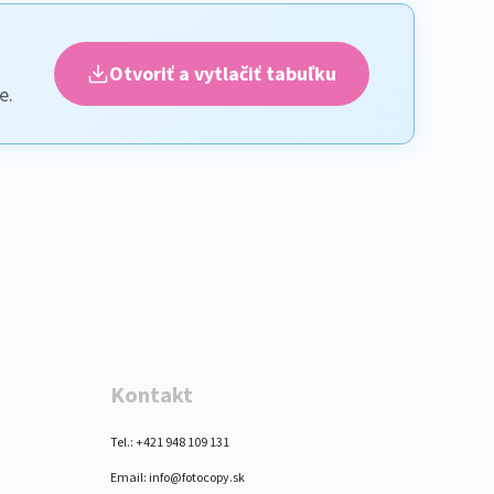
Otvoriť a vytlačiť tabuľku
e.
Kontakt
Tel.: +421 948 109 131
Email: info@fotocopy.sk