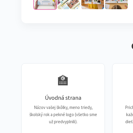
🏫
Úvodná strana
Názov vašej škôlky, meno triedy,
Pri
školský rok a pekné logo (všetko sme
kaž
už predvyplnili).
dieť