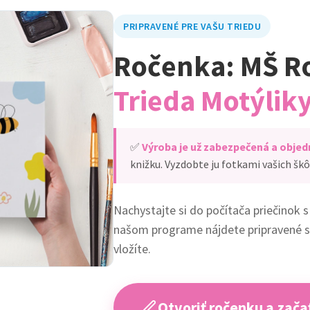
PRIPRAVENÉ PRE VAŠU TRIEDU
Ročenka: MŠ R
Trieda Motýlik
✅
Výroba je už zabezpečená a objed
knižku. Vyzdobte ju fotkami vašich škô
Nachystajte si do počítača priečinok s
našom programe nájdete pripravené st
vložíte.
Otvoriť ročenku a začať