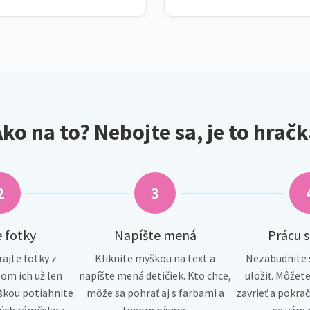
ko na to? Nebojte sa, je to hrač
2
3
 fotky
Napíšte mená
Prácu s
rajte fotky z
Kliknite myškou na text a
Nezabudnite s
om ich už len
napíšte mená detičiek. Kto chce,
uložiť. Môžete
kou potiahnite
môže sa pohrať aj s farbami a
zavrieť a pokrač
ých rámčekov.
typom písma.
sa vám n