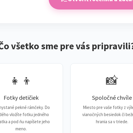
Čo všetko sme pre vás pripravili
👧👦
📸
Fotky detičiek
Spoločné chvíle
chystané pekné rámčeky. Do
Miesto pre vaše fotky z výl
dého vložíte fotku jedného
vianočných besiedok či be
atka a pod ňu napíšete jeho
hrania sa v triede.
meno.