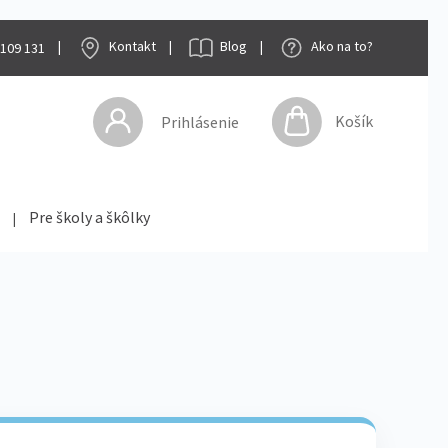
|
Kontakt
|
Blog
|
Ako na to?
 109 131
Košík
Prihlásenie
Pre školy a škôlky