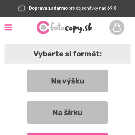
Doprava zadarmo
pre objednávky nad 69 €
Vyberte si formát:
Na výšku
Na šírku