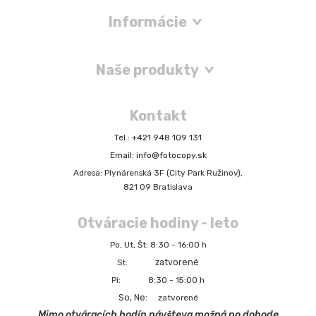
Informácie
Naše produkty
Kontakt
Tel.: +421 948 109 131
Email: info@fotocopy.sk
Adresa: Plynárenská 3F (City Park Ružinov),
821 09 Bratislava
Otváracie hodiny - leto
Po, Ut, Št: 8:30 - 16:00 h
zatvorené
St:
Pi: 8:30 - 15:00 h
So, Ne:
zatvorené
Mimo otváracích hodín návšteva možná po dohode