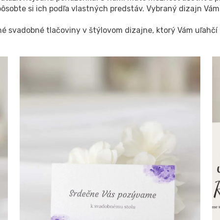
pôsobte si ich podľa vlastných predstáv. Vybraný dizajn Vá
é svadobné tlačoviny v štýlovom dizajne, ktorý Vám uľahčí