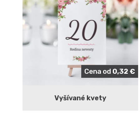
Cena od
0,32
€
Vyšívané kvety