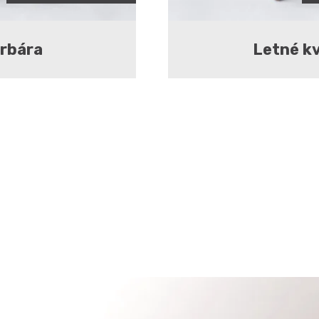
erbára
Letné k