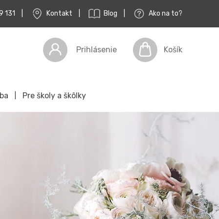
|
Kontakt
|
Blog
|
Ako na to?
9 131
Košík
Prihlásenie
ba
Pre školy a škôlky