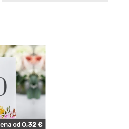
ena od
0,32
€