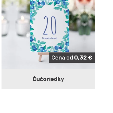
Cena od
0,32
€
Čučoriedky