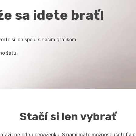
e sa idete brať!
orte si ich spolu s našim grafikom
ho šatu!
Stačí si len vybrať
ažiť nejednu peňaženku. S nami máte možnosť ušetriť a pr