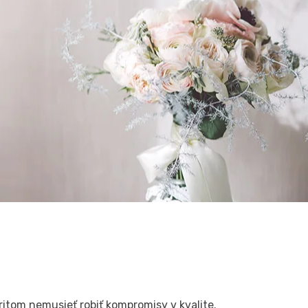
itom nemusieť robiť kompromisy v kvalite.