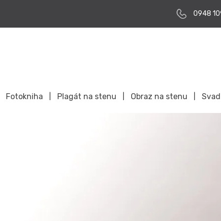
0948 10
Fotokniha
Plagát na stenu
Obraz na stenu
Svad