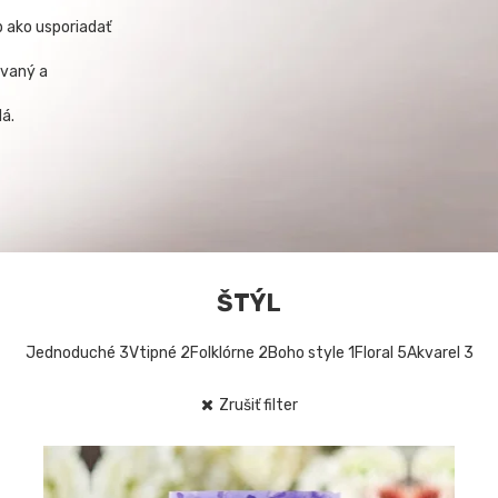
b ako usporiadať
ovaný a
á.
ŠTÝL
Jednoduché
3
Vtipné
2
Folklórne
2
Boho style
1
Floral
5
Akvarel
3