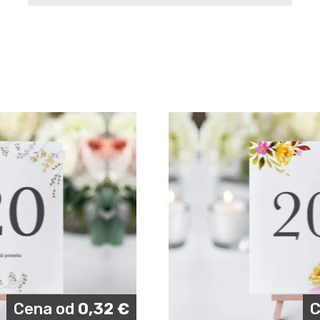
Cena od
0,32
€
C